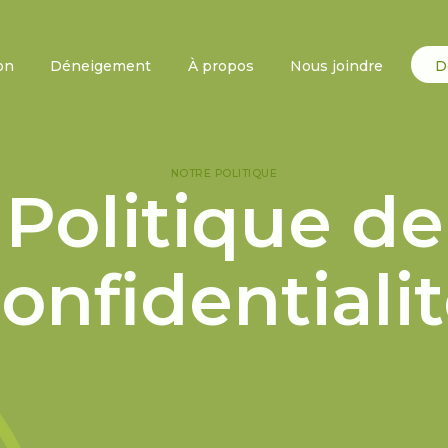
on
Déneigement
À propos
Nous joindre
D
NOTRE POLITIQUE
Politique de
onfidentiali