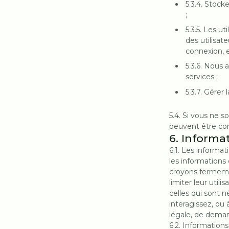
5.3.4. Stock
;
5.3.5. Les u
des utilisat
connexion, e
5.3.6. Nous 
services ;
5.3.7. Gérer
5.4. Si vous ne s
peuvent être con
6. Informat
6.1. Les informa
les informations
croyons fermemen
limiter leur utili
celles qui sont 
interagissez, ou
légale, de deman
6.2. Information