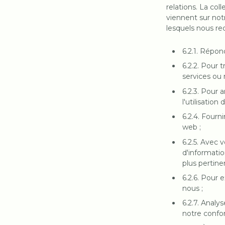
relations. La co
viennent sur notr
lesquels nous rec
6.2.1. Répo
6.2.2. Pour 
services ou 
6.2.3. Pour 
l'utilisation
6.2.4. Fourn
web ;
6.2.5. Avec
d'informatio
plus pertine
6.2.6. Pour 
nous ;
6.2.7. Analy
notre confor