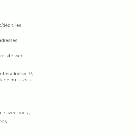
 ;
/débit, les
 ;
 adresses
re site web ;
votre adresse IP,
églage du fuseau
ce avec nous ;
ons.