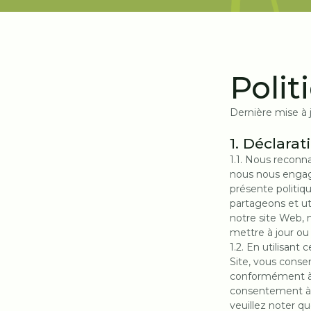
Polit
Dernière mise à 
1. Déclarat
1.1. Nous reconna
nous nous engage
présente politiq
partageons et ut
notre site Web, 
mettre à jour ou
1.2. En utilisant 
Site, vous consen
conformément à c
consentement à 
veuillez noter qu