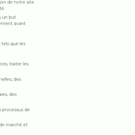
tion de notre site
té.
s un but
tement avant
tels que les
es, traiter les
nelles, des
ies, des
s processus de
 de marché et