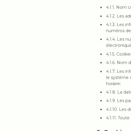
4.1.1. Nom c
4.1.2. Les ad
4.1.3. Les i
numéros de 
4.1.4. Les n
électronique
4.1.5. Cooki
4.1.6. Nom d
4.1.7. Les i
le système d
horaire;
4.1.8. La dat
4.1.9. Les p
4.1.10. Les
4.1.11. Tout