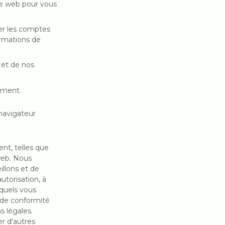
ite web pour vous
ger les comptes
ormations de
b et de nos
gement.
 navigateur
nt, telles que
 web. Nous
llons et de
autorisation, à
squels vous
s de conformité
s légales.
er d'autres