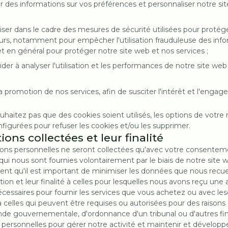
er des informations sur vos préférences et personnaliser notre s
tiliser dans le cadre des mesures de sécurité utilisées pour proté
eurs, notamment pour empêcher l'utilisation frauduleuse des inf
t en général pour protéger notre site web et nos services ;
aider à analyser l'utilisation et les performances de notre site we
 la promotion de nos services, afin de susciter l'intérêt et l'enga
ouhaitez pas que des cookies soient utilisés, les options de votre
figurées pour refuser les cookies et/ou les supprimer.
ions collectées et leur finalité
tions personnelles ne seront collectées qu'avec votre consenteme
 qui nous sont fournies volontairement par le biais de notre site
t qu'il est important de minimiser les données que nous recuei
sation et leur finalité à celles pour lesquelles nous avons reçu une 
nécessaires pour fournir les services que vous achetez ou avec le
 à celles qui peuvent être requises ou autorisées pour des raison
de gouvernementale, d'ordonnance d'un tribunal ou d'autres fin
s personnelles pour gérer notre activité et maintenir et développ