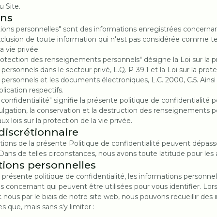
u Site.
ons
ations personnelles" sont des informations enregistrées concern
'exclusion de toute information qui n'est pas considérée comme tell
a vie privée.
 protection des renseignements personnels" désigne la Loi sur la 
rsonnels dans le secteur privé, L.Q. P-39.1 et la Loi sur la prot
ersonnels et les documents électroniques, L.C. 2000, C.5. Ainsi
ication respectifs.
 confidentialité" signifie la présente politique de confidentialité p
 divulgation, la conservation et la destruction des renseignements 
lois sur la protection de la vie privée.
 discrétionnaire
itions de la présente Politique de confidentialité peuvent dépass
Dans de telles circonstances, nous avons toute latitude pour les 
tions personnelles
la présente politique de confidentialité, les informations personne
s concernant qui peuvent être utilisées pour vous identifier. Lo
 nous par le biais de notre site web, nous pouvons recueillir des
s que, mais sans s'y limiter :