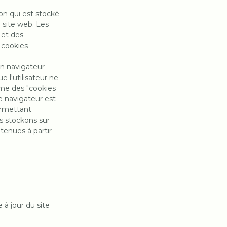
ion qui est stocké
e site web. Les
 et des
s cookies
un navigateur
e l'utilisateur ne
mme des "cookies
 le navigateur est
ermettant
us stockons sur
tenues à partir
e à jour du site