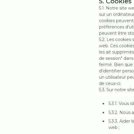
5. Cookies
5.1. Notre site w
sur un ordinateur
cookies peuvent 
préférences d'uti
peuvent être sto
5.2. Les cookies
web. Ces cookies 
les ait supprimé
de session" dans l
fermé. Bien que
d'identifier per
un utilisateur pe
de ceux-ci.
5.3. Sur notre si
5.3.1. Vous i
5.3.2. Nous 
5.3.3. Aider 
web ;