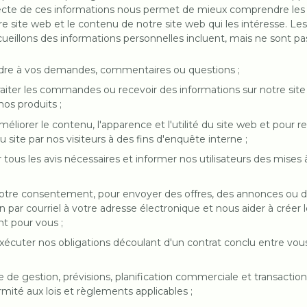
llecte de ces informations nous permet de mieux comprendre les v
e site web et le contenu de notre site web qui les intéresse. Les
ueillons des informations personnelles incluent, mais ne sont pas 
ndre à vos demandes, commentaires ou questions ;
traiter les commandes ou recevoir des informations sur notre site
nos produits ;
améliorer le contenu, l'apparence et l'utilité du site web et pour r
 du site par nos visiteurs à des fins d'enquête interne ;
ir tous les avis nécessaires et informer nos utilisateurs des mises à
 votre consentement, pour envoyer des offres, des annonces ou de
n par courriel à votre adresse électronique et nous aider à créer 
nt pour vous ;
exécuter nos obligations découlant d'un contrat conclu entre vous (
se de gestion, prévisions, planification commerciale et transactions
mité aux lois et règlements applicables ;