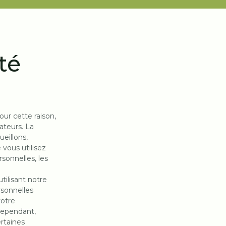
té
our cette raison,
ateurs. La
eillons,
 vous utilisez
sonnelles, les
utilisant notre
rsonnelles
votre
Cependant,
ertaines