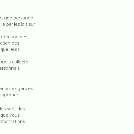
ant une personne
e par les lois sur
protection des
ection des
 que leurs
our la collecte,
personnels
er les exigences
appliquer.
lles sont des
rsque vous
 informations