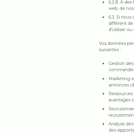
6.2.8. À des
web, de nos 
6.3. Si nous
différent d
d'utiliser o
Vos données pers
suivantes :
Gestion des C
commandes, f
‍Marketing e
annonces cib
‍Ressources 
avantages so
‍Recrutemen
recrutemen
‍Analyse de
des rapports